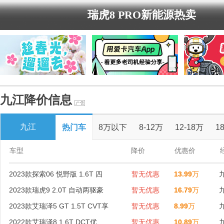
瑞虎8 PRO新能源热卖
九江降价信息
九江
热门车
8万以下
8-12万
12-18万
1
车型
降价
优惠价
2023款探索06 悦野版 1.6T 四
暂无优惠
13.99
万
2023款瑞虎9 2.0T 自动两驱豪
暂无优惠
16.79
万
2023款艾瑞泽5 GT 1.5T CVT享
暂无优惠
8.99
万
2022款艾瑞泽8 1.6T DCT优
暂无优惠
10.89
万